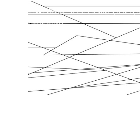
São Vicente. Teintes, textures, reflets, 
et le temps
Disgostu ki bu dam
»