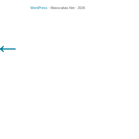
WordPress
-
Masscabas.Net
-
2026
←