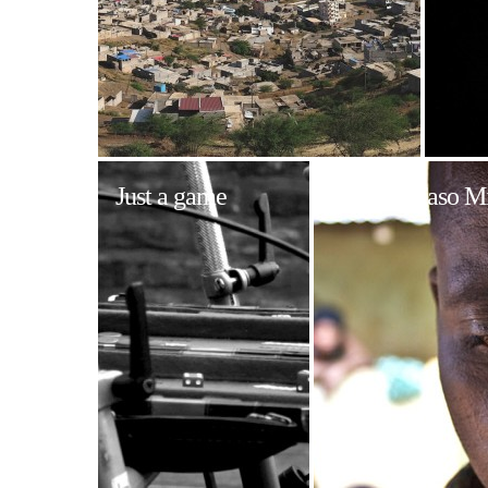
»
Just a game
Burkina Faso Mi
»
»