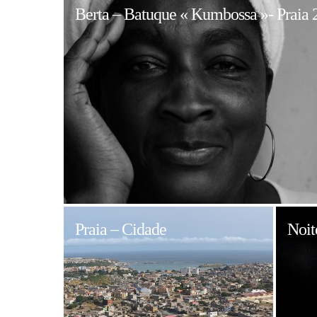
Berta – Batuque « Kumbossa »- Praia 
Kumbossa
»
Praia – Cidade
Noit