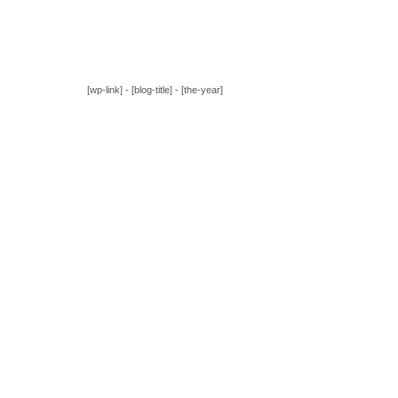
[wp-link] - [blog-title] - [the-year]