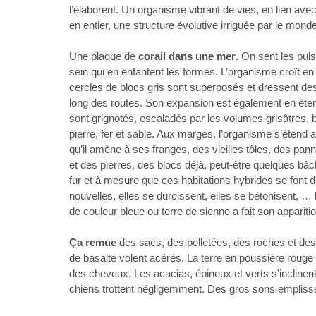
l’élaborent. Un organisme vibrant de vies, en lien av
en entier, une structure évolutive irriguée par le monde
Une plaque de
corail dans une mer
. On sent les pul
sein qui en enfantent les formes. L’organisme croît en
cercles de blocs gris sont superposés et dressent de
long des routes. Son expansion est également en éten
sont grignotés, escaladés par les volumes grisâtres, 
pierre, fer et sable. Aux marges, l’organisme s’étend
qu’il amène à ses franges, des vieilles tôles, des pa
et des pierres, des blocs déjà, peut-être quelques bâc
fur et à mesure que ces habitations hybrides se font 
nouvelles, elles se durcissent, elles se bétonisent, … l
de couleur bleue ou terre de sienne a fait son apparit
Ça remue
des sacs, des pelletées, des roches et des 
de basalte volent acérés. La terre en poussière rouge 
des cheveux. Les acacias, épineux et verts s’inclinent
chiens trottent négligemment. Des gros sons empliss