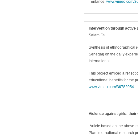
l’Enfance.
www.vimeo.com/3
Intervention through active 
Salam Fall.
Synthesis of ethnographical r
Senegal) on the daily experi
International.
This project enticed a reflect
educational benefits for the 
www.vimeo.com/36782054
Violence against girls: thei
Article based on the above-m
Plan International research pr