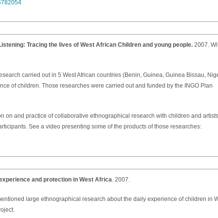
6782054
Listening: Tracing the lives of West African Children and young people.
2007. Wi
esearch carried out in 5 West African countries (Benin, Guinea, Guinea Bissau, Nige
ence of children. Those researches were carried out and funded by the INGO Plan
ion on and practice of collaborative ethnographical research with children and artis
participants. See a video presenting some of the products of those researches:
r experience and protection in West Africa
. 2007.
entioned large ethnographical research about the daily experience of children in W
oject.