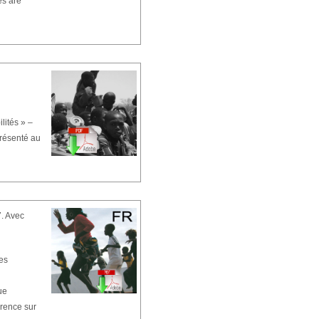
es are
lités » –
Présenté au
7. Avec
es
ue
érence sur