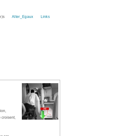
e)s
Alter_Egaux
Links
ion,
 croisent,