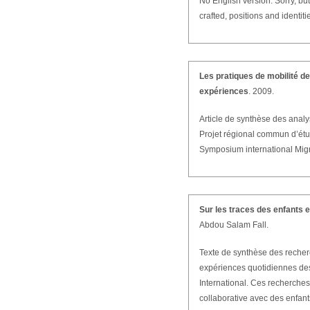
No English version. Sorry, b
crafted, positions and identi
Les pratiques de mobilité de
expériences
. 2009.
Article de synthèse des analys
Projet régional commun d’étud
Symposium international Migra
Sur les traces des enfants e
Abdou Salam Fall.
Texte de synthèse des recher
expériences quotidiennes des
International. Ces recherche
collaborative avec des enfant