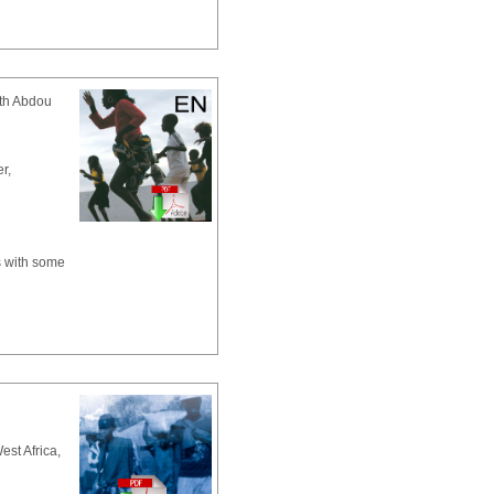
th Abdou
r,
ts with some
est Africa,