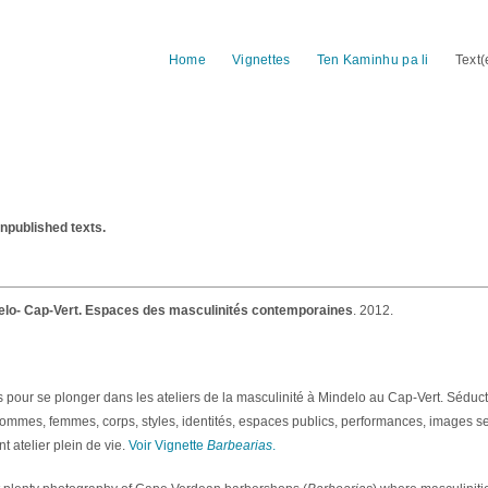
Home
Vignettes
Ten Kaminhu pa li
Text(
npublished texts.
elo- Cap-Vert. Espaces des masculinités contemporaines
. 2012.
 pour se plonger dans les ateliers de la masculinité à Mindelo au Cap-Vert. Séduct
 hommes, femmes, corps, styles, identités, espaces publics, performances, images se
t atelier plein de vie.
Voir Vignette
Barbearias
.