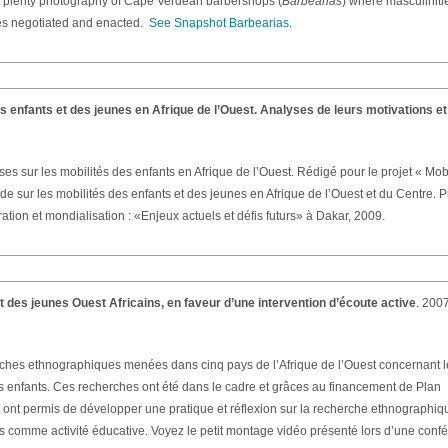
ut plenty photography of Cape Verdean barbershops (
Barbearias
) where masculiniti
ties negotiated and enacted.
See Snapshot Barbearias
.
s enfants et des jeunes en Afrique de l’Ouest. Analyses de leurs motivations et
es sur les mobilités des enfants en Afrique de l’Ouest. Rédigé pour le projet « Mobi
e sur les mobilités des enfants et des jeunes en Afrique de l’Ouest et du Centre. 
tion et mondialisation : «Enjeux actuels et défis futurs» à Dakar, 2009.
t des jeunes Ouest Africains, en faveur d’une intervention d’écoute active
. 200
ches ethnographiques menées dans cinq pays de l’Afrique de l’Ouest concernant l
 enfants. Ces recherches ont été dans le cadre et grâces au financement de Plan
s ont permis de développer une pratique et réflexion sur la recherche ethnographiq
s comme activité éducative. Voyez le petit montage vidéo présenté lors d’une conf