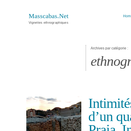
Masscabas.Net
Hom
Vignettes ethnographiques
Archives par catégorie :
ethnog
Intimit
d’un qua
Praia. I