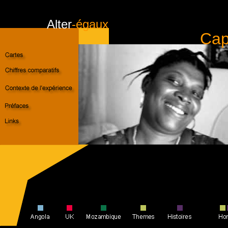
Alter
-égaux
Cap
musiques,
C
orps mains, Cap-Vert